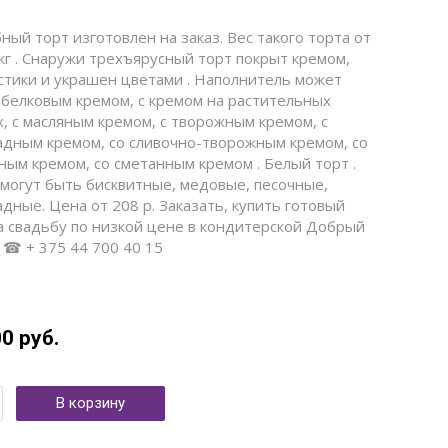
ный торт изготовлен на заказ. Вес такого торта от
 кг . Снаружи трехъярусный торт покрыт кремом,
стики и украшен цветами . Наполнитель может
 белковым кремом, с кремом на растительных
х, с масляным кремом, с творожным кремом, с
дным кремом, со сливочно-творожным кремом, со
ным кремом, со сметанным кремом . Белый торт .
могут быть бисквитные, медовые, песочные,
дные. Цена от 208 р. Заказать, купить готовый
а свадьбу по низкой цене в кондитерской Добрый
 ☎ + 375 44 700 40 15
00
руб.
В корзину