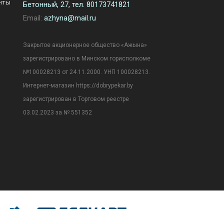
нты
Бетонный, 27, тел. 80173741821
Email:
azhyna@mail.ru
Закрытое акционерное общество «Ажына»
зарегистрировано в Минском горисполкоме
№100028213 от 24.11.2000. УНП 100028213.
Интернет-магазин https://dobrypekar.by
зарегистрирован в Торговом реестре
03.02.2023 за № 551352