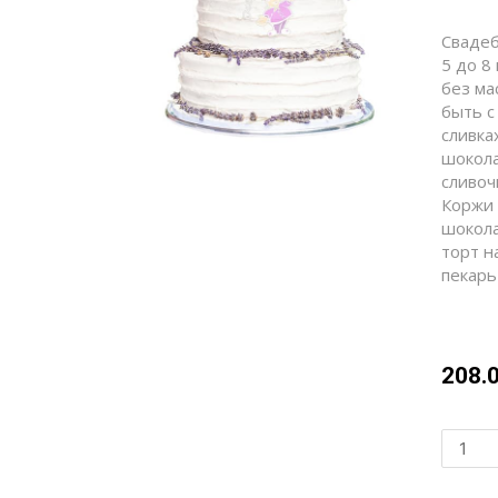
Свадеб
5 до 8
без ма
быть с
сливка
шокола
сливоч
Коржи 
шокола
торт н
пекарь
208.